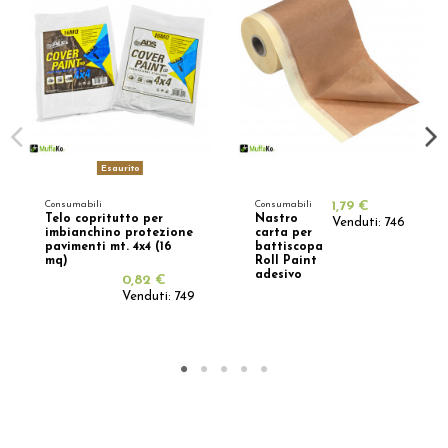
Esaurito
Consumabili
Consumabili
1,79 €
Telo copritutto per
Nastro
Venduti: 746
imbianchino protezione
carta per
pavimenti mt. 4x4 (16
battiscopa
mq)
Roll Paint
adesivo
0,82 €
Venduti: 749