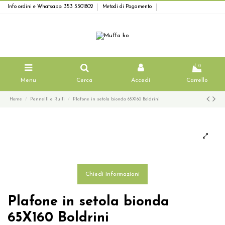
Info ordini e Whatsapp: 353 3301802
Metodi di Pagamento
0
Menu
Cerca
Accedi
Carrello
Home
Pennelli e Rulli
Plafone in setola bionda 65X160 Boldrini
Chiedi Informazioni
Plafone in setola bionda
65X160 Boldrini