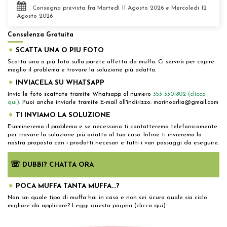
Consegna prevista fra Martedì 11 Agosto 2026 e Mercoledì 12
Agosto 2026
Consulenza Gratuita
➧
SCATTA UNA O PIU FOTO
Scatta una o più foto sulla parete affetta da muffa. Ci servirà per capire
meglio il problema e trovare la soluzione più adatta.
➧
INVIACELA SU WHATSAPP
Invia le foto scattate tramite Whatsapp al numero
353 3301802 (clicca
qui)
. Puoi anche inviarle tramite E-mail all'indirizzo: marinoarlia@gmail.com
➧
TI INVIAMO LA SOLUZIONE
Esamineremo il problema e se necessario ti contatteremo telefonicamente
per trovare la soluzione più adatta al tuo caso. Infine ti invieremo la
nostra proposta con i prodotti necesari e tutti i vari passaggi da eseguire.
☏
DUBBI? CHATTA ORA
➧
POCA MUFFA TANTA MUFFA...?
Non sai quale tipo di muffa hai in casa e non sei sicuro quale sia ciclo
migliore da applicare? Leggi questa pagina
(clicca qui
)