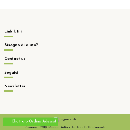
Link Utili
Bisogno di aiuto?
Contact us
Seguici
Newsletter
Chatta o Ordina Adesso!
Powered 2019: Marino Arlia - Tutti i diritti riservati