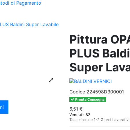
todi di Pagamento
LUS Baldini Super Lavabile
Pittura O
PLUS Baldi
Super Lava
Codice
224598D300001
Pronta Consegna
ni
6,51 €
Venduti: 82
Tasse incluse
1-2 Giorni Lavorativi