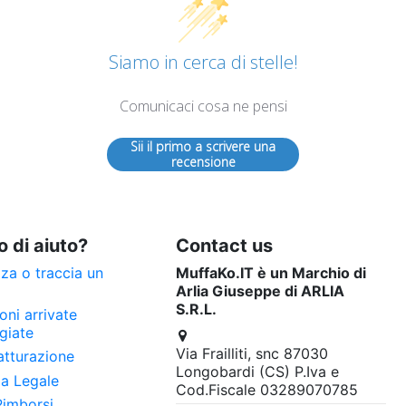
Siamo in cerca di stelle!
Comunicaci cosa ne pensi
Sii il primo a scrivere una
recensione
 di aiuto?
Contact us
zza o traccia un
MuffaKo.IT è un Marchio di
Arlia Giuseppe di ARLIA
S.R.L.
oni arrivate
giate
Via Frailliti, snc 87030
atturazione
Longobardi (CS) P.Iva e
ia Legale
Cod.Fiscale 03289070785
Rimborsi