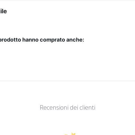
ile
ponibile in questi colori
esto prodotto
o prodotto hanno comprato anche:
Recensioni dei clienti