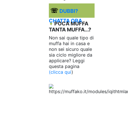
☏
DUBBI?
CHATTA ORA
➧
POCA MUFFA
TANTA MUFFA...?
Non sai quale tipo di
muffa hai in casa e
non sei sicuro quale
sia ciclo migliore da
applicare? Leggi
questa pagina
(clicca qui
)