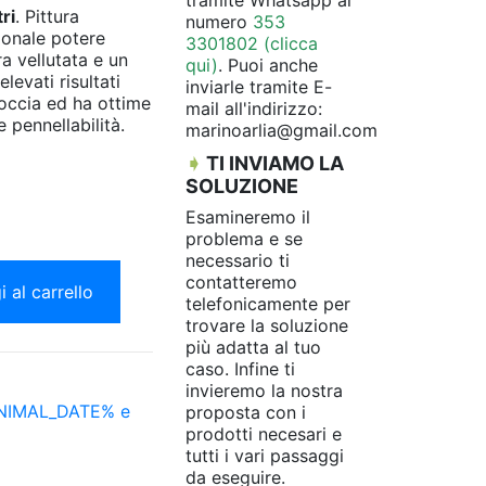
tramite Whatsapp al
tri
. Pittura
numero
353
ionale potere
3301802 (clicca
ra vellutata e un
qui)
. Puoi anche
levati risultati
inviarle tramite E-
goccia ed ha ottime
mail all'indirizzo:
 pennellabilità.
marinoarlia@gmail.com
➧
TI INVIAMO LA
SOLUZIONE
Esamineremo il
problema e se
necessario ti
contatteremo
 al carrello
telefonicamente per
trovare la soluzione
più adatta al tuo
caso. Infine ti
invieremo la nostra
INIMAL_DATE% e
proposta con i
prodotti necesari e
tutti i vari passaggi
da eseguire.