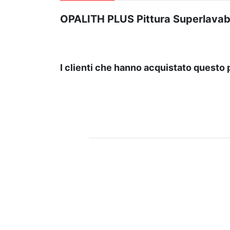
OPALITH PLUS Pittura Superlavab
Su richiesta, questo prodotto è dis
Al momento non ci sono Recensioni per qu
SCHEDA TECNICA >
I clienti che hanno acquistato quest
SCHEDA DI SICUREZZA >